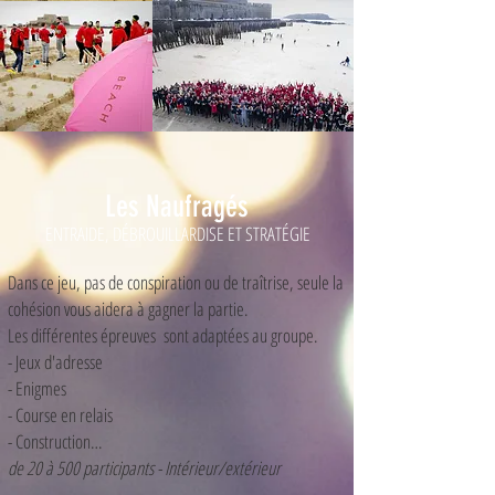
Les Naufragés
ENTRAIDE, DÉBROUILLARDISE ET STRATÉGIE
Dans ce jeu, pas de conspiration ou de traîtrise, seule la
cohésion vous aidera à gagner la partie.
Les différentes épreuves sont adaptées au groupe.
- Jeux d'adresse
- Enigmes
- Course en relais
- Construction…
de 20 à 500 participants - Intérieur/extérieur