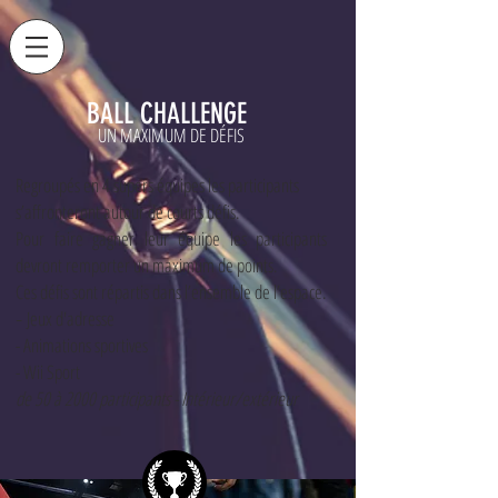
BALL CHALLENGE
UN MAXIM
UM DE DÉFIS
R
e
groupés en 4 supe
rs équipes les participants
s’affronteront autour de courts défis.
Pour faire gagner leur équipe les participants
devront remporter un maximum de points.
Ces défis sont répartis dans l’ensemble de l’espace.
Jeux d'adresse
-
- Animations sportives
- Wii Sport
de 50 à 2000 participants - Intérieur/extérieur