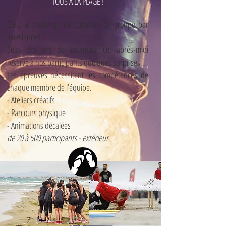
TOUS A LA PLAGE !
C’est le challenge de cohésion de groupe par
excellence !
Sous des airs de vacances, cet après-midi
réserve à nos participants quelques surprises…
Les épreuves nécessitent les compétences de
chaque membre de l’équipe.
- Ateliers créatifs
- Parcours physique
- Animations décalées
de 20 à 500 participants - extérieur